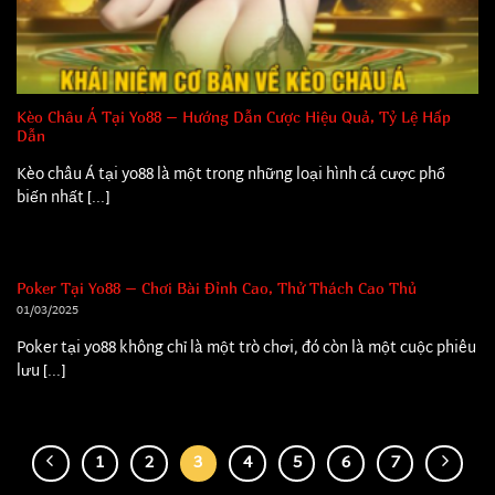
Kèo Châu Á Tại Yo88 – Hướng Dẫn Cược Hiệu Quả, Tỷ Lệ Hấp
Dẫn
Kèo châu Á tại yo88 là một trong những loại hình cá cược phổ
biến nhất [...]
Poker Tại Yo88 – Chơi Bài Đỉnh Cao, Thử Thách Cao Thủ
01/03/2025
Poker tại yo88 không chỉ là một trò chơi, đó còn là một cuộc phiêu
lưu [...]
1
2
3
4
5
6
7