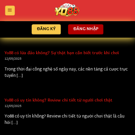
Bỏ
qua
nội
dung
ĐĂNG KÝ
ĐĂNG NHẬP
Yo88 có lừa đảo không? Sự thật bạn cần biết trước khi chơi
12/05/2025
Trong thời đại công nghệ số ngày nay, các nền tảng cá cược trực
tuyến [...]
Yo88 có uy tín không? Review chi tiết từ người chơi thật
12/05/2025
Yo88 có uy tín không? Review chi tiết từ người chơi thật là câu
hỏi [...]