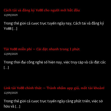
Cách tải và đăng ký Yo88 cho người mới bắt đầu
12/05/2025
Trong thế giới cá cược trực tuyến ngày nay, Cách tải và đăng ký
Yo88 [...]
Tải Yo88 miễn phí – Cài đặt nhanh trong 1 phút
12/05/2025
Trong thời đại công nghệ số hiện nay, việc truy cập và cài đặt các
[...]
Link tải Yo88 chính thức – Tránh nhầm app giả, mất tài khoản!
12/05/2025
Trong thế giới cá cược trực tuyến ngày càng phát triển, việc sở
hữu và [...]