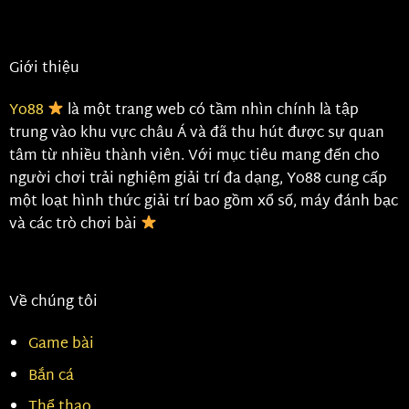
Giới thiệu
Yo88
là một trang web có tầm nhìn chính là tập
trung vào khu vực châu Á và đã thu hút được sự quan
tâm từ nhiều thành viên. Với mục tiêu mang đến cho
người chơi trải nghiệm giải trí đa dạng, Yo88 cung cấp
một loạt hình thức giải trí bao gồm xổ số, máy đánh bạc
và các trò chơi bài
Về chúng tôi
Game bài
Bắn cá
Thể thao