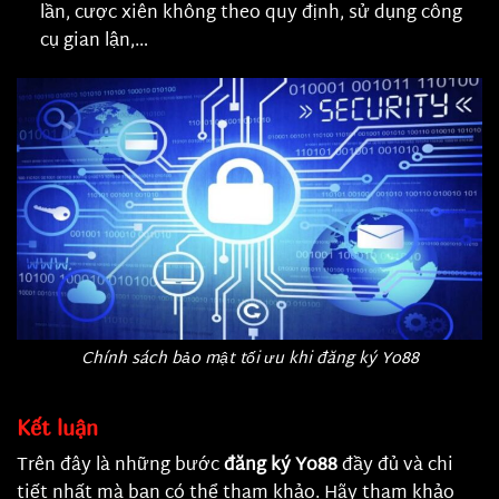
lần, cược xiên không theo quy định, sử dụng công
cụ gian lận,…
Chính sách bảo mật tối ưu khi đăng ký Yo88
Kết luận
Trên đây là những bước
đăng ký Yo88
đầy đủ và chi
tiết nhất mà bạn có thể tham khảo. Hãy tham khảo