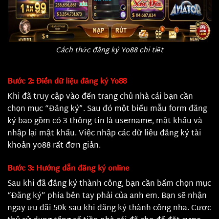
Cách thức đăng ký Yo88 chi tiết
Bước 2: Điền dữ liệu đăng ký Yo88
Khi đã truy cập vào đến trang chủ nhà cái bạn cần
chọn mục “Đăng ký”. Sau đó một biểu mẫu form đăng
ký bao gồm có 3 thông tin là username, mật khẩu và
nhập lại mật khẩu. Việc nhập các dữ liệu đăng ký tài
khoản yo88 rất đơn giản.
Bước 3: Hướng dẫn đăng ký online
Sau khi đã đăng ký thành công, bạn cần bấm chọn mục
“Đăng ký” phía bên tay phải của anh em. Bạn sẽ nhận
ngay ưu đãi 50k sau khi đăng ký thành công nha. Cược