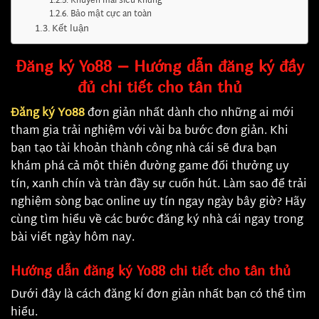
Khuyến mãi siêu khủng
Bảo mật cực an toàn
Kết luận
Đăng ký Yo88 – Hướng dẫn đăng ký đầy
đủ chi tiết cho tân thủ
Đăng ký Yo88
đơn giản nhất dành cho những ai mới
tham gia trải nghiệm với vài ba bước đơn giản. Khi
bạn tạo tài khoản thành công nhà cái sẽ đưa bạn
khám phá cả một thiên đường game đổi thưởng uy
tín, xanh chín và tràn đầy sự cuốn hút. Làm sao để trải
nghiệm sòng bạc online uy tín ngay ngày bây giờ? Hãy
cùng tìm hiểu về các bước đăng ký nhà cái ngay trong
bài viết ngày hôm nay.
Hướng dẫn đăng ký Yo88 chi tiết cho tân thủ
Dưới đây là cách đăng kí đơn giản nhất bạn có thể tìm
hiểu.