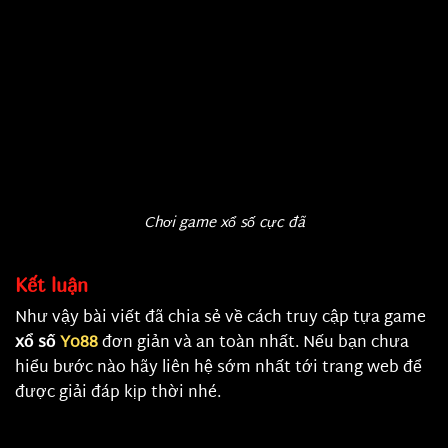
Chơi game xổ số cực đã
Kết luận
Như vậy bài viết đã chia sẻ về cách truy cập tựa game
xổ số
Yo88
đơn giản và an toàn nhất. Nếu bạn chưa
hiểu bước nào hãy liên hệ sớm nhất tới trang web để
được giải đáp kịp thời nhé.