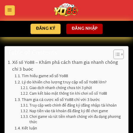
Bỏ
qua
nội
dung
ĐĂNG KÝ
ĐĂNG NHẬP
Table of Contents
Xổ số Yo88 – Khám phá cách tham gia nhanh chóng
chỉ 3 bước
Tìm hiểu game xổ số Yo88
Lý do khiến cho lượng truy cập xổ số Yo88 lớn?
Giao dịch nhanh chóng chưa tới 3 phút
Cam kết bảo mật thông tin khi chơi xổ số Yo88
Tham gia cá cược xổ số Yo88 chỉ với 3 bước
Truy cập web chính để đăng ký (đăng nhập) tài khoản
Nạp tiền vào tài khoản đã đăng ký để chơi game
Chơi game và rút tiền nhanh chóng với đa dạng phương
thức
Kết luận