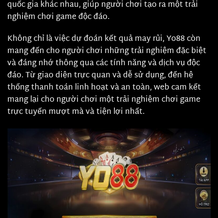
quốc gia khác nhau, giúp người chơi tạo ra một trải
nghiệm chơi game độc đáo.
Không chỉ là việc dự đoán kết quả may rủi, Yo88 còn
mang đến cho người chơi những trải nghiệm đặc biệt
và đáng nhớ thông qua các tính năng và dịch vụ độc
đáo. Từ giao diện trực quan và dễ sử dụng, đến hệ
thống thanh toán linh hoạt và an toàn, web cam kết
mang lại cho người chơi một trải nghiệm chơi game
trực tuyến mượt mà và tiện lợi nhất.