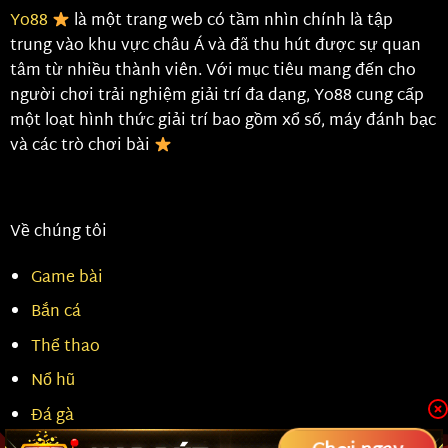
Yo88
là một trang web có tầm nhìn chính là tập
trung vào khu vực châu Á và đã thu hút được sự quan
tâm từ nhiều thành viên. Với mục tiêu mang đến cho
người chơi trải nghiệm giải trí đa dạng, Yo88 cung cấp
một loạt hình thức giải trí bao gồm xổ số, máy đánh bạc
và các trò chơi bài
Về chúng tôi
Game bài
Bắn cá
Thể thao
Nổ hũ
Đá gà