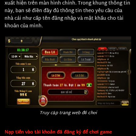
xuất hiện trên màn hình chính. Trong khung thông tin
này, bạn sẽ điền đầy đủ thông tin theo yêu cầu của
nhà cái như cấp tên đăng nhập và mật khẩu cho tài
khoản của mình.
Truy cập trang web để chơi
Nạp tiền vào tài khoản đã đăng ký để chơi game