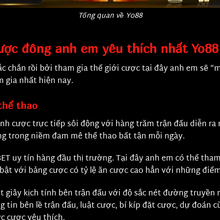
Tổng quan về Yo88
ược đông anh em yêu thích nhất Yo88
c chắn rồi bởi tham gia thế giới cược tại đây anh em sẽ “m
 gia nhất hiện nay.
thể thao
h cược trực tiếp sôi động với hàng trăm trận đấu diễn ra 
ng trong niềm đam mê thể thao bất tận mỗi ngày.
ET uy tín hàng đầu thị trường. Tại đây anh em có thể tham
 bật với bảng cược có tỷ lệ ăn cược cao hẳn với những điểm
giây kịch tính bên trận đấu với độ sắc nét đường truyền 
g tin bên lề trận đấu, luật cược, bí kíp đặt cược, dự đoán
c cược yêu thích.