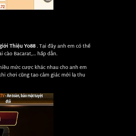
giới Thiệu Yo88
. Tại đây anh em có thể
i cào Bacarat,… hấp dẫn.
 nhiều mức cược khác nhau cho anh em
khi chơi cũng tạo cảm giác mới lạ thu