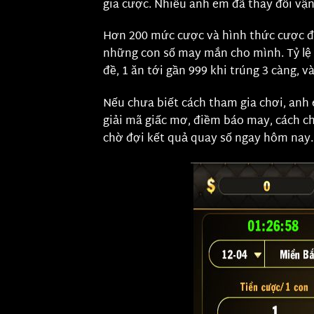
gia cược. Nhiều anh em đã thay đổi vận
Hơn 200 mức cược và hình thức cược đa
những con số may mắn cho mình. Tỷ lệ t
đề, 1 ăn tới gần 999 khi trúng 3 càng, 
Nếu chưa biết cách tham gia chơi, anh
giải mã giấc mơ, điềm báo may, cách c
chờ đợi kết quả quay số ngay hôm nay.