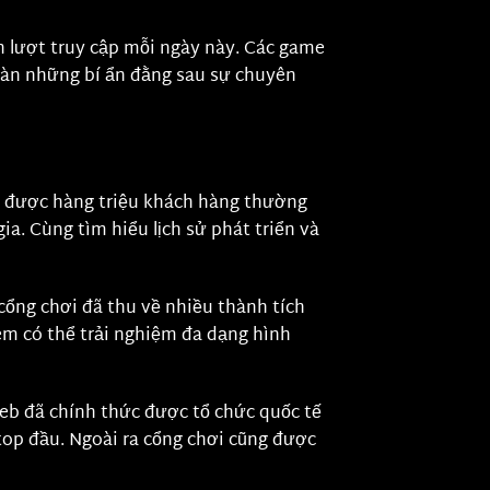
 lượt truy cập mỗi ngày này. Các game
màn những bí ẩn đằng sau sự chuyên
út được hàng triệu khách hàng thường
a. Cùng tìm hiểu lịch sử phát triển và
cổng chơi đã thu về nhiều thành tích
em có thể trải nghiệm đa dạng hình
eb đã chính thức được tổ chức quốc tế
top đầu. Ngoài ra cổng chơi cũng được