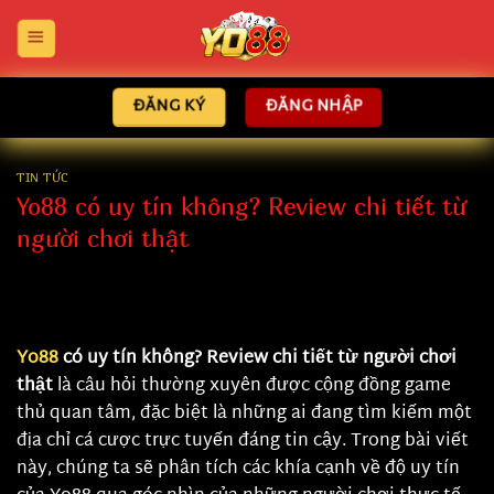
Bỏ
qua
nội
dung
ĐĂNG KÝ
ĐĂNG NHẬP
TIN TỨC
Yo88 có uy tín không? Review chi tiết từ
người chơi thật
Yo88
có uy tín không? Review chi tiết từ người chơi
thật
là câu hỏi thường xuyên được cộng đồng game
thủ quan tâm, đặc biệt là những ai đang tìm kiếm một
địa chỉ cá cược trực tuyến đáng tin cậy. Trong bài viết
này, chúng ta sẽ phân tích các khía cạnh về độ uy tín