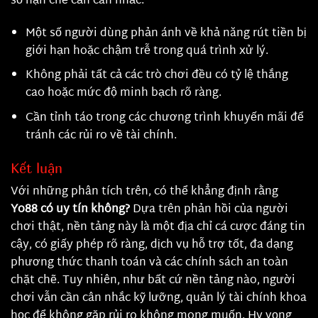
số hạn chế cần cân nhắc:
Một số người dùng phản ánh về khả năng rút tiền bị
giới hạn hoặc chậm trễ trong quá trình xử lý.
Không phải tất cả các trò chơi đều có tỷ lệ thắng
cao hoặc mức độ minh bạch rõ ràng.
Cần tỉnh táo trong các chương trình khuyến mãi để
tránh các rủi ro về tài chính.
Kết luận
Với những phân tích trên, có thể khẳng định rằng
Yo88 có uy tín không?
Dựa trên phản hồi của người
chơi thật, nền tảng này là một địa chỉ cá cược đáng tin
cậy, có giấy phép rõ ràng, dịch vụ hỗ trợ tốt, đa dạng
phương thức thanh toán và các chính sách an toàn
chặt chẽ. Tuy nhiên, như bất cứ nền tảng nào, người
chơi vẫn cần cân nhắc kỹ lưỡng, quản lý tài chính khoa
học để không gặp rủi ro không mong muốn. Hy vọng