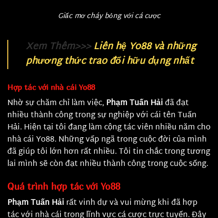
Giấc mơ cháy bỏng với cá cược
Xem Thêm>>>
Liên hệ Yo88 và những
phương thức trao đổi hữu dụng nhất
Hợp tác với nhà cái Yo88
Nhờ sự chăm chỉ làm việc,
Phạm Tuấn Hải
đã đạt
nhiều thành công trong sự nghiệp với cái tên Tuấn
Hải. Hiện tại tôi đang làm cộng tác viên nhiều năm cho
nhà cái Yo88. Những vấp ngã trong cuộc đời của mình
đã giúp tôi lớn hơn rất nhiều. Tôi tin chắc trong tương
lai mình sẽ còn đạt nhiều thành công trong cuộc sống.
Quá trình hợp tác với Yo88
Phạm Tuấn Hải
rất vinh dự và vui mừng khi đã hợp
tác với nhà cái trong lĩnh vực cá cược trực tuyến. Đây