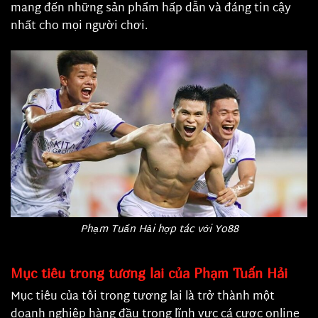
mang đến những sản phẩm hấp dẫn và đáng tin cậy
nhất cho mọi người chơi.
Phạm Tuấn Hải hợp tác với Yo88
Mục tiêu trong tương lai của Phạm Tuấn Hải
Mục tiêu của tôi trong tương lai là trở thành một
doanh nghiệp hàng đầu trong lĩnh vực cá cược online