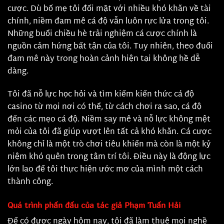
cược. Dù bố mẹ tôi đối mặt với nhiều khó khăn về tài
chính, niềm đam mê cá độ vẫn luôn rực lửa trong tôi.
Những buổi chiều hè trải nghiệm cá cược chính là
nguồn cảm hứng bất tận của tôi. Tuy nhiên, theo đuổi
đam mê này trong hoàn cảnh hiện tại không hề dễ
dàng.
Tôi đã nỗ lực học hỏi và tìm kiếm kiến thức cá độ
casino từ mọi nơi có thể, từ cách chơi ra sao, cá độ
đến các mẹo cá độ. Niềm say mê và nỗ lực không mệt
mỏi của tôi đã giúp vượt lên tất cả khó khăn. Cá cược
không chỉ là một trò chơi tiêu khiển mà còn là một kỷ
niệm khó quên trong tâm trí tôi. Điều này là động lực
lớn lao để tôi thực hiện ước mơ của mình một cách
thành công.
Quá trình phấn đấu của tác giả Phạm Tuấn Hải
Để có được ngày hôm nay, tôi đã làm thuê mọi nghề