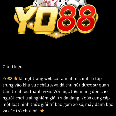
Giới thiệu
Yo88
là một trang web có tầm nhìn chính là tập
trung vào khu vực châu Á và đã thu hút được sự quan
tâm từ nhiều thành viên. Với mục tiêu mang đến cho
người chơi trải nghiệm giải trí đa dạng, Yo88 cung cấp
một loạt hình thức giải trí bao gồm xổ số, máy đánh bạc
và các trò chơi bài