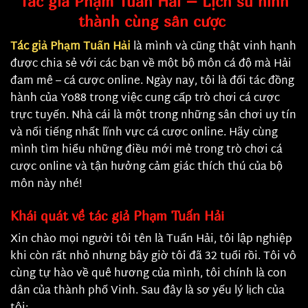
Tác giả Phạm Tuấn Hải – Lịch sử hình
thành cùng sân cược
Tác giả Phạm Tuấn Hải
là mình và cũng thật vinh hạnh
được chia sẻ với các bạn về một bộ môn cá độ mà Hải
đam mê – cá cược online. Ngày nay, tôi là đối tác đồng
hành của Yo88 trong việc cung cấp trò chơi cá cược
trực tuyến. Nhà cái là một trong những sân chơi uy tín
và nổi tiếng nhất lĩnh vực cá cược online. Hãy cùng
mình tìm hiểu những điều mới mẻ trong trò chơi cá
cược online và tận hưởng cảm giác thích thú của bộ
môn này nhé!
Khái quát về tác giả Phạm Tuấn Hải
Xin chào mọi người tôi tên là Tuấn Hải, tôi lập nghiệp
khi còn rất nhỏ nhưng bây giờ tôi đã 32 tuổi rồi. Tôi vô
cùng tự hào về quê hương của mình, tôi chính là con
dân của thành phố Vinh. Sau đây là sơ yếu lý lịch của