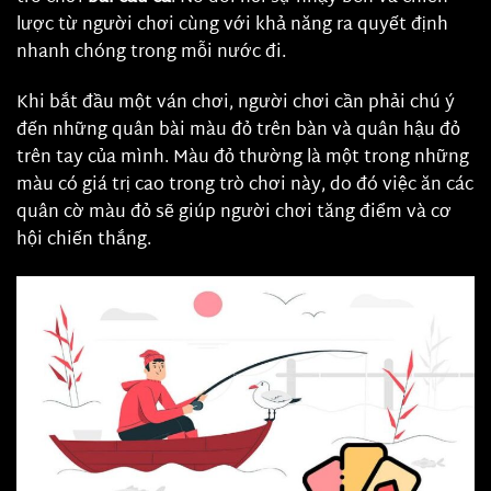
lược từ người chơi cùng với khả năng ra quyết định
nhanh chóng trong mỗi nước đi.
Khi bắt đầu một ván chơi, người chơi cần phải chú ý
đến những quân bài màu đỏ trên bàn và quân hậu đỏ
trên tay của mình. Màu đỏ thường là một trong những
màu có giá trị cao trong trò chơi này, do đó việc ăn các
quân cờ màu đỏ sẽ giúp người chơi tăng điểm và cơ
hội chiến thắng.