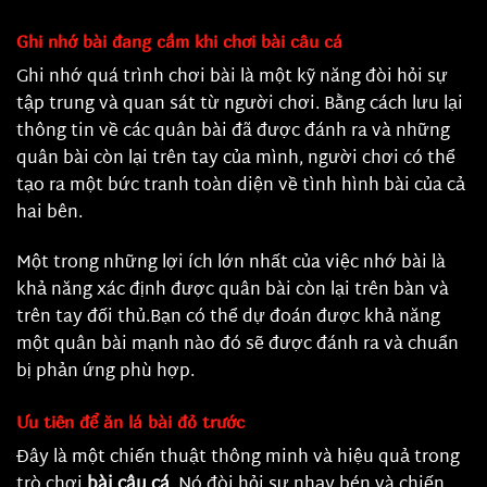
Ghi nhớ bài đang cầm khi chơi bài câu cá
Ghi nhớ quá trình chơi bài là một kỹ năng đòi hỏi sự
tập trung và quan sát từ người chơi. Bằng cách lưu lại
thông tin về các quân bài đã được đánh ra và những
quân bài còn lại trên tay của mình, người chơi có thể
tạo ra một bức tranh toàn diện về tình hình bài của cả
hai bên.
Một trong những lợi ích lớn nhất của việc nhớ bài là
khả năng xác định được quân bài còn lại trên bàn và
trên tay đối thủ.Bạn có thể dự đoán được khả năng
một quân bài mạnh nào đó sẽ được đánh ra và chuẩn
bị phản ứng phù hợp.
Ưu tiên để ăn lá bài đỏ trước
Đây là một chiến thuật thông minh và hiệu quả trong
trò chơi
bài câu cá
. Nó đòi hỏi sự nhạy bén và chiến