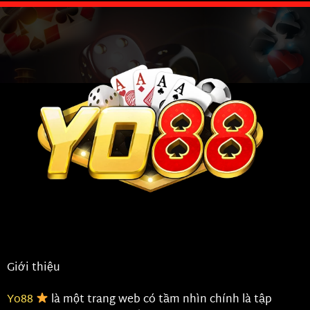
Giới thiệu
Yo88
là một trang web có tầm nhìn chính là tập