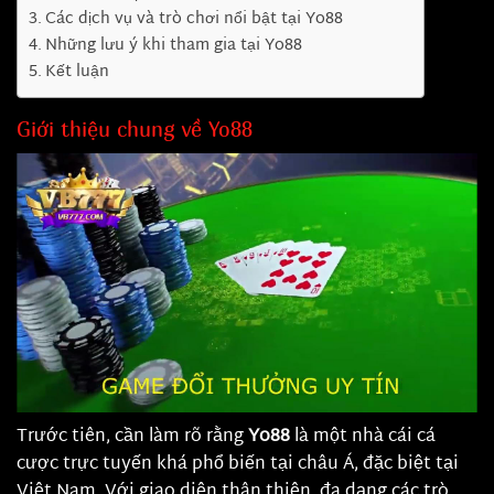
Các dịch vụ và trò chơi nổi bật tại Yo88
Những lưu ý khi tham gia tại Yo88
Kết luận
Giới thiệu chung về Yo88
Trước tiên, cần làm rõ rằng
Yo88
là một nhà cái cá
cược trực tuyến khá phổ biến tại châu Á, đặc biệt tại
Việt Nam. Với giao diện thân thiện, đa dạng các trò