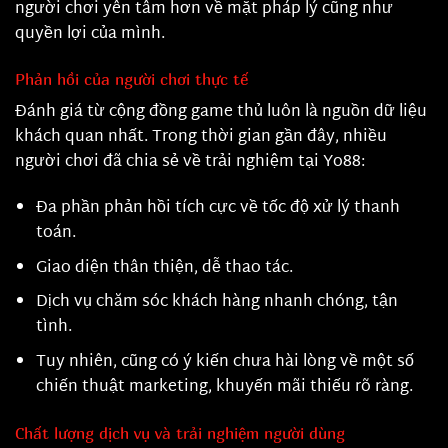
người chơi yên tâm hơn về mặt pháp lý cũng như
quyền lợi của mình.
Phản hồi của người chơi thực tế
Đánh giá từ cộng đồng game thủ luôn là nguồn dữ liệu
khách quan nhất. Trong thời gian gần đây, nhiều
người chơi đã chia sẻ về trải nghiệm tại Yo88:
Đa phần phản hồi tích cực về tốc độ xử lý thanh
toán.
Giao diện thân thiện, dễ thao tác.
Dịch vụ chăm sóc khách hàng nhanh chóng, tận
tình.
Tuy nhiên, cũng có ý kiến chưa hài lòng về một số
chiến thuật marketing, khuyến mãi thiếu rõ ràng.
Chất lượng dịch vụ và trải nghiệm người dùng