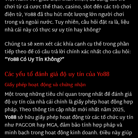
chơi từ cá cược thể thao, casino, slot đến các trò chơi
điện tử, Yo88 đã thu hút một lượng lớn người chơi
trong và ngoài nước. Tuy nhiên, câu hỏi đặt ra là, liệu
nhà cái này có thực sự uy tín hay không?
Chúng ta sẽ xem xét các khía cạnh cụ thể trong phần
tiếp theo để có câu trả lời chính xác nhất cho câu hỏi:
“Yo88 Có Uy Tín Không?”
Các yếu tố đánh giá độ uy tín của Yo88
Giấy phép hoạt động và chứng nhận
Một trong những tiêu chí quan trọng nhất để đánh giá
độ uy tín của nhà cái chính là giấy phép hoạt động hợp
pháp. Theo thông tin cập nhật mới nhất năm 2025,
Yo88
sở hữu giấy phép hoạt động từ các tổ chức uy tín
như PAGCOR hay MGA, đảm bảo tính hợp pháp và
minh bạch trong hoạt động kinh doanh. Điều này giúp