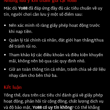
Những lưu ý khi tham gia tại Yo88
Mặc dù
Yo88
đã đáp ứng đầy đủ các tiêu chuẩn về uy
tín, người chơi cần lưu ý một số điểm sau:
Nên xác minh rõ ràng giấy phép hoạt động trước
khi nạp tiền.
Quản lý tài chính cá nhân, đặt giới hạn thắng/thua
để tránh rủi ro.
Tham khảo kỹ các điều khoản và điều kiện khuyến
mãi, không nên bỏ qua các quy định nhỏ.
Giữ an toàn thông tin cá nhân, tránh chia sẻ dữ liệu
nhạy cảm cho bên thứ ba.
Kết luận
Tổng thể, dựa trên các tiêu chí đánh giá về giấy phép
hoạt động, phản hồi từ cộng đồng, chất lượng dịch vụ
và độ bảo mật,
Yo88 có uy tín không
? Có thể khẳng