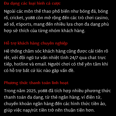
Đa dạng các loại hình cá cược
Ngoài các môn thể thao phổ biến như bóng đá, bóng
rổ, cricket, yo88 còn mở rộng đến các trò chơi casino,
xổ số, eSports, mang đến nhiều lựa chọn đa dạng phù
hợp sở thích của từng nhóm khách hàng.
Hỗ trợ khách hàng chuyên nghiệp
Hệ thống chăm sóc khách hàng cũng được cải tiến rõ
rệt, với đội ngũ tư vấn nhiệt tình 24/7 qua chat trực
tiếp, hotline và email. Người chơi có thể yên tâm khi
có hỗ trợ bất cứ lúc nào gặp vấn đề.
Phương thức thanh toán linh hoạt
Trong năm 2025, yo88 đã tích hợp nhiều phương thức
thanh toán đa dạng, từ thẻ ngân hàng, ví điện tử,
chuyển khoản ngân hàng đến các hình thức tiền ảo,
giúp việc nạp/rút tiền trở nên thuận tiện hơn.