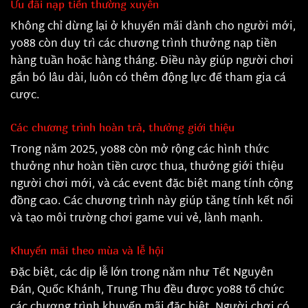
Ưu đãi nạp tiền thường xuyên
Không chỉ dừng lại ở khuyến mãi dành cho người mới,
yo88 còn duy trì các chương trình thưởng nạp tiền
hàng tuần hoặc hàng tháng. Điều này giúp người chơi
gắn bó lâu dài, luôn có thêm động lực để tham gia cá
cược.
Các chương trình hoàn trả, thưởng giới thiệu
Trong năm 2025, yo88 còn mở rộng các hình thức
thưởng như hoàn tiền cược thua, thưởng giới thiệu
người chơi mới, và các event đặc biệt mang tính cộng
đồng cao. Các chương trình này giúp tăng tính kết nối
và tạo môi trường chơi game vui vẻ, lành mạnh.
Khuyến mãi theo mùa và lễ hội
Đặc biệt, các dịp lễ lớn trong năm như Tết Nguyên
Đán, Quốc Khánh, Trung Thu đều được yo88 tổ chức
các chương trình khuyến mãi đặc biệt. Người chơi có