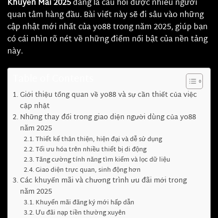
Khuyến Mãi 2025
đang là câu hỏi được nhiều người
quan tâm hàng đầu. Bài viết này sẽ đi sâu vào những
cập nhật mới nhất của yo88 trong năm 2025, giúp bạn
có cái nhìn rõ nét về những điểm nổi bật của nền tảng
này.
Table of Contents
Giới thiệu tổng quan về yo88 và sự cần thiết của việc
cập nhật
Những thay đổi trong giao diện người dùng của yo88
năm 2025
Thiết kế thân thiện, hiện đại và dễ sử dụng
Tối ưu hóa trên nhiều thiết bị di động
Tăng cường tính năng tìm kiếm và lọc dữ liệu
Giao diện trực quan, sinh động hơn
Các khuyến mãi và chương trình ưu đãi mới trong
năm 2025
Khuyến mãi đăng ký mới hấp dẫn
Ưu đãi nạp tiền thường xuyên