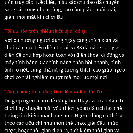
tiên truy cập. Đặc biệt, màu sắc chủ đạo đã chuyển
sang các tone nhẹ nhàng, tạo cảm giác thoải mái,
giảm mỏi mắt khi chơi lâu.
Tối ưu hóa trên nhiều thiết bị di động
Với xu hướng người dùng ngày càng thích xem và
chơi cá cược trên điện thoại, yo88 đã nâng cấp giao
diện để phù hợp hoàn toàn với điện thoại di động và
máy tính bảng. Các tính năng phản hồi nhanh, hình
ảnh rõ nét, cùng khả năng tương thích cao giúp người
chơi có trải nghiệm mượt mà mọi lúc mọi nơi.
Tăng cường tính năng tìm kiếm và lọc dữ liệu
Để giúp người chơi dễ dàng tìm thấy các trận đấu, trò
chơi hay khuyến mãi yêu thích, yo88 đã tích hợp hệ
thống tìm kiếm mạnh mẽ hơn. Người dùng có thể lọc
theo các tiêu chí như môn thể thao, giải đấu, mức
cược, hoặc thời gian diễn ra, tiết kiệm thời gian và