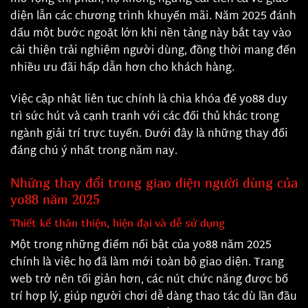
diện lẫn các chương trình khuyến mãi. Năm 2025 đánh
dấu một bước ngoặt lớn khi nền tảng này bắt tay vào
cải thiện trải nghiệm người dùng, đồng thời mang đến
nhiều ưu đãi hấp dẫn hơn cho khách hàng.
Việc cập nhật liên tục chính là chìa khóa để yo88 duy
trì sức hút và cạnh tranh với các đối thủ khác trong
ngành giải trí trực tuyến. Dưới đây là những thay đổi
đáng chú ý nhất trong năm nay.
Những thay đổi trong giao diện người dùng của
yo88 năm 2025
Thiết kế thân thiện, hiện đại và dễ sử dụng
Một trong những điểm nổi bật của yo88 năm 2025
chính là việc họ đã làm mới toàn bộ giao diện. Trang
web trở nên tối giản hơn, các nút chức năng được bố
trí hợp lý, giúp người chơi dễ dàng thao tác dù lần đầu