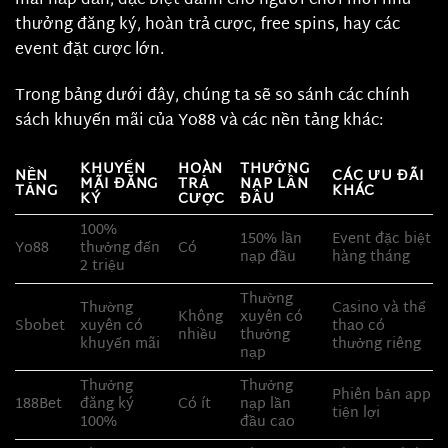
mãi hấp dẫn, đặc biệt dành cho người chơi mới như
thưởng đăng ký, hoàn trả cược, free spins, hay các
event đặt cược lớn.
Trong bảng dưới đây, chúng ta sẽ so sánh các chính
sách khuyến mãi của Yo88 và các nền tảng khác:
KHUYẾN
HOÀN
THƯỞNG
NỀN
CÁC ƯU ĐÃI
MÃI ĐĂNG
TRẢ
NẠP LẦN
TẢNG
KHÁC
KÝ
CƯỢC
ĐẦU
100%
150% lần
Event đặc biệt
Yo88
thưởng đến
Có
nạp đầu
hàng tháng
2 triệu
Thường
Thường
Casino và thể
Không
xuyên có
Sbobet
xuyên có
thao có
nhiều
thưởng
khuyến mãi
thưởng riêng
nạp
Thưởng
Thưởng
Phiên bản app
188Bet
đăng ký
Có ít
nạp lần
tiện lợi
100%
đầu cao