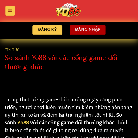
Bỏ
qua
nội
dung
ĐĂNG KÝ
ĐĂNG NHẬP
TIN TỨC
So sánh Yo88 với các cổng game đổi
thưởng khác
Trong thị trường game đổi thưởng ngày càng phát
triển, người chơi luôn muốn tìm kiếm những nền tảng
uy tín, an toàn và đem lại trải nghiệm tốt nhất.
So
sánh
Yo88
với các cổng game đổi thưởng khác
chính
là bước cần thiết để giúp người dùng đưa ra quyết