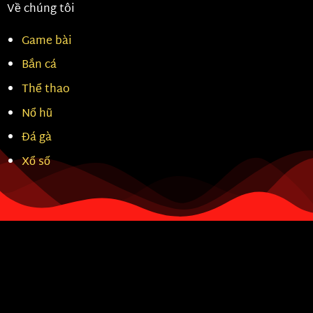
Về chúng tôi
Game bài
Bắn cá
Thể thao
Nổ hũ
Đá gà
Xổ số