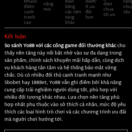
Nhược
biến
điểm:
năn
năng
diện
điểm:
bằng
ít ưu
chu
mới
chưa
cạnh
các nền
đãi
sâu
tối ưu
tranh
tảng
hơn
cao
khác
Kết luận
So sánh Yo88 với các cổng game đổi thưởng khác
cho
thấy nền tảng này nổi bật nhờ vào sự đa dạng trong
sản phẩm, chính sách khuyến mãi hấp dẫn, cùng dịch
vụ khách hàng tận tâm và hệ thống bảo mật vững
chắc. Dù có nhiều đối thủ cạnh tranh mạnh như
Sbobet hay 188Bet, Yo88 vẫn ghi điểm bởi khả năng
cung cấp trải nghiệm người dùng tốt, phù hợp với
nhiều đối tượng khác nhau. Lựa chọn nền tảng phù
hợp nhất phụ thuộc vào sở thích cá nhân, mức độ yêu
thích các loại hình trò chơi và các chương trình ưu đãi
mà người chơi hướng tới.