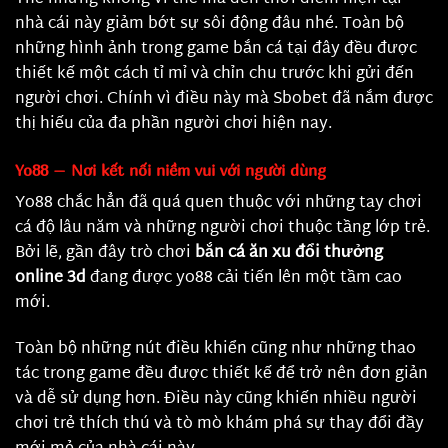
nhà cái này giảm bớt sự sôi động đâu nhé. Toàn bộ
những hình ảnh trong game bắn cá tại đây đều được
thiết kế một cách tỉ mỉ và chỉn chu trước khi gửi đến
người chơi. Chính vì điều này mà Sbobet đã nắm được
thị hiếu của đa phần người chơi hiện nay.
Yo88 – Nơi kết nối niềm vui với người dùng
Yo88 chắc hẳn đã quá quen thuộc với những tay chơi
cá độ lâu năm và những người chơi thuộc tầng lớp trẻ.
Bởi lẽ, gần đây trò chơi
bắn cá ăn xu đổi thưởng
online 3d
đang được yo88 cải tiến lên một tầm cao
mới.
Toàn bộ những nút điều khiển cũng như những thao
tác trong game đều được thiết kế để trở nên đơn giản
và dễ sử dụng hơn. Điều này cũng khiến nhiều người
chơi trẻ thích thú và tò mò khám phá sự thay đổi đầy