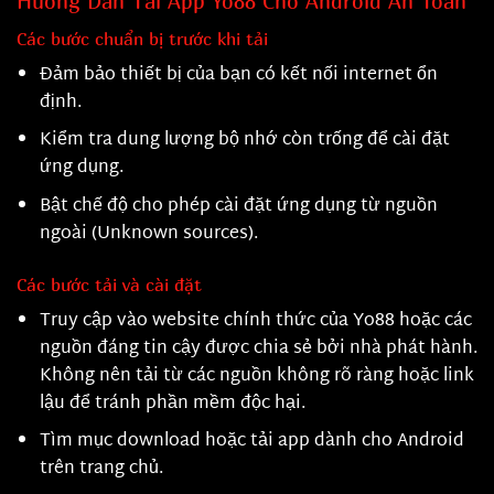
Hướng Dẫn Tải App Yo88 Cho Android An Toàn
Các bước chuẩn bị trước khi tải
Đảm bảo thiết bị của bạn có kết nối internet ổn
định.
Kiểm tra dung lượng bộ nhớ còn trống để cài đặt
ứng dụng.
Bật chế độ cho phép cài đặt ứng dụng từ nguồn
ngoài (Unknown sources).
Các bước tải và cài đặt
Truy cập vào website chính thức của Yo88 hoặc các
nguồn đáng tin cậy được chia sẻ bởi nhà phát hành.
Không nên tải từ các nguồn không rõ ràng hoặc link
lậu để tránh phần mềm độc hại.
Tìm mục download hoặc tải app dành cho Android
trên trang chủ.