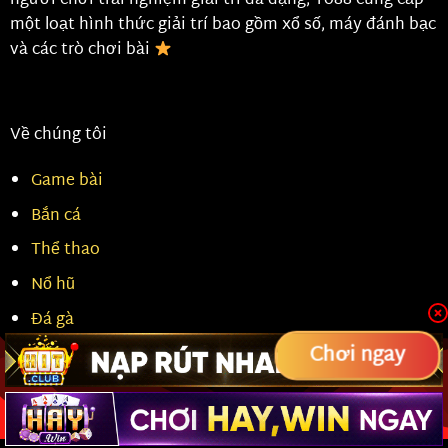
người chơi trải nghiệm giải trí đa dạng, Yo88 cung cấp
một loạt hình thức giải trí bao gồm xổ số, máy đánh bạc
và các trò chơi bài
Về chúng tôi
Game bài
Bắn cá
Thể thao
Nổ hũ
Đá gà
Chơi ngay
Xổ số