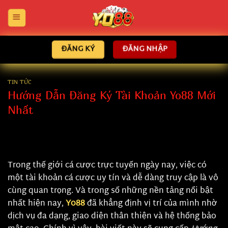
Bỏ
qua
nội
dung
ĐĂNG KÝ
ĐĂNG NHẬP
TIN TỨC
Hướng Dẫn Đăng Ký Tài Khoản Yo88 Mới
Nhất
Trong thế giới cá cược trực tuyến ngày nay, việc có
một tài khoản cá cược uy tín và dễ dàng truy cập là vô
cùng quan trọng. Và trong số những nền tảng nổi bật
nhất hiện nay,
Yo88
đã khẳng định vị trí của mình nhờ
dịch vụ đa dạng, giao diện thân thiện và hệ thống bảo