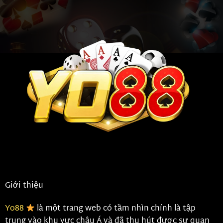
Giới thiệu
Yo88
là một trang web có tầm nhìn chính là tập
trung vào khu vực châu Á và đã thu hút được sự quan