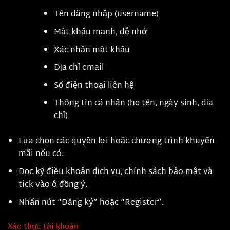
Tên đăng nhập (username)
Mật khẩu mạnh, dễ nhớ
Xác nhận mật khẩu
Địa chỉ email
Số điện thoại liên hệ
Thông tin cá nhân (họ tên, ngày sinh, địa
chỉ)
Lựa chọn các quyền lợi hoặc chương trình khuyến
mãi nếu có.
Đọc kỹ điều khoản dịch vụ, chính sách bảo mật và
tick vào ô đồng ý.
Nhấn nút “Đăng ký” hoặc “Register”.
Xác thực tài khoản