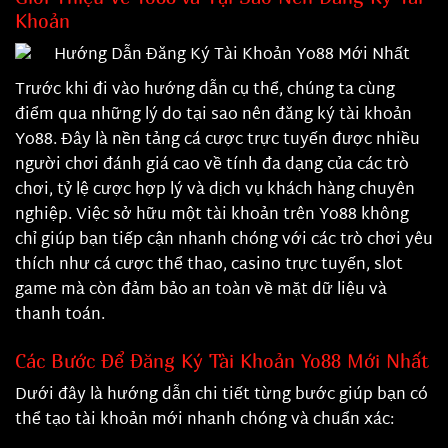
Khoản
Trước khi đi vào hướng dẫn cụ thể, chúng ta cùng
điểm qua những lý do tại sao nên đăng ký tài khoản
Yo88. Đây là nền tảng cá cược trực tuyến được nhiều
người chơi đánh giá cao về tính đa dạng của các trò
chơi, tỷ lệ cược hợp lý và dịch vụ khách hàng chuyên
nghiệp. Việc sở hữu một tài khoản trên Yo88 không
chỉ giúp bạn tiếp cận nhanh chóng với các trò chơi yêu
thích như cá cược thể thao, casino trực tuyến, slot
game mà còn đảm bảo an toàn về mặt dữ liệu và
thanh toán.
Các Bước Để Đăng Ký Tài Khoản Yo88 Mới Nhất
Dưới đây là hướng dẫn chi tiết từng bước giúp bạn có
thể tạo tài khoản mới nhanh chóng và chuẩn xác: