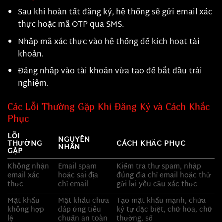
Sau khi hoàn tất đăng ký, hệ thống sẽ gửi email xác
thực hoặc mã OTP qua SMS.
Nhập mã xác thực vào hệ thống để kích hoạt tài
khoản.
Đăng nhập vào tài khoản vừa tạo để bắt đầu trải
nghiệm.
Các Lỗi Thường Gặp Khi Đăng Ký và Cách Khắc
Phục
LỖI
NGUYÊN
THƯỜNG
CÁCH KHẮC PHỤC
NHÂN
GẶP
Không nhận
Email spam
Kiểm tra thư spam, nhập
email xác
hoặc sai địa
đúng địa chỉ email hoặc thử
thực
chỉ email
gửi lại yêu cầu xác thực
Mật khẩu
Mật khẩu chưa
Tạo mật khẩu mạnh, chứa
không hợp
đáp ứng tiêu
ký tự đặc biệt, chữ hoa, chữ
lệ
chuẩn an toàn
thường, số