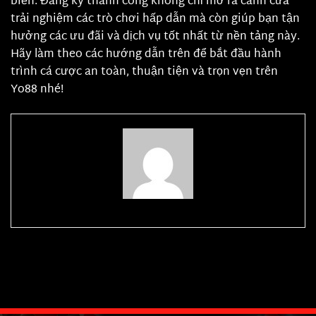
biến. Đăng ký thành công không chỉ mở ra cánh cửa
trải nghiệm các trò chơi hấp dẫn mà còn giúp bạn tận
hưởng các ưu đãi và dịch vụ tốt nhất từ nền tảng này.
Hãy làm theo các hướng dẫn trên để bắt đầu hành
trình cá cược an toàn, thuận tiện và trọn vẹn trên
Yo88 nhé!