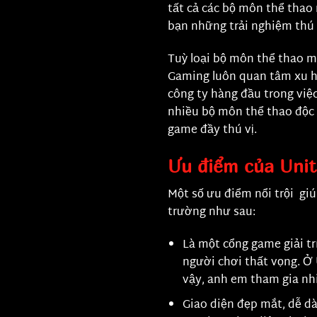
tất cả các bộ môn thể thao
bạn những trải nghiệm thú v
Tuỳ loại bộ môn thể thao m
Gaming luôn quan tâm xu hướ
công ty hàng đầu trong việ
nhiều bộ môn thể thao độc
game đầy thú vị.
Ưu điểm của Uni
Một số ưu điểm nổi trội giú
trường như sau:
Là một cổng game giải tr
người chơi thất vọng. Ở
vậy, anh em tham gia nh
Giao diện đẹp mắt, dễ d