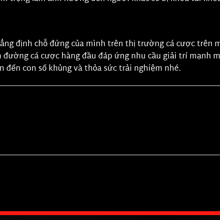
ẳng định chỗ đứng của mình trên thị trường cá cược trên m
n đường cá cược hàng đầu đáp ứng nhu cầu giải trí mạnh m
 đến con số khủng và thỏa sức trải nghiệm nhé.