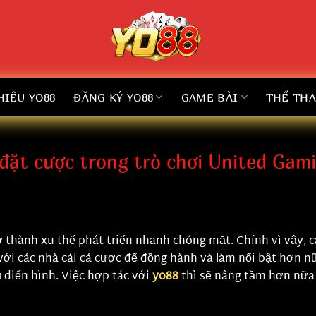
HIỆU YO88
ĐĂNG KÝ YO88
GAME BÀI
THỂ TH
đặt cược trong trò chơi United Gam
ở thành xu thế phát triển nhanh chóng mặt. Chính vì vậy, c
 với các nhà cái cá cược để đồng hành và làm nổi bật hơn 
 điển hình. Việc hợp tác với
yo88
thì sẽ nâng tầm hơn nữa 