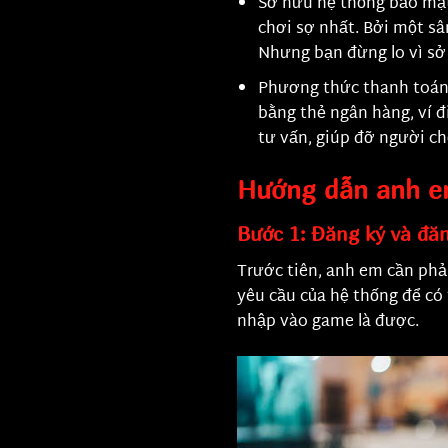
Sở hữu hệ thống bảo mật 
chơi sợ nhất. Bởi một sâ
Nhưng bạn đừng lo vì sở
Phương thức thanh toán đ
bằng thẻ ngân hàng, ví đ
tư vấn, giúp đỡ người ch
Hướng dẫn anh e
Bước 1: Đăng ký và đă
Trước tiên, anh em cần phải
yêu cầu của hệ thống để có
nhập vào game là được.