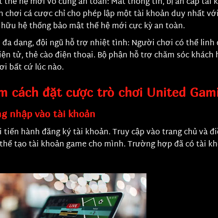
thế hệ mới vô cùng an toàn: Mất thông tin, bị ăn cắp tài
n chơi cá cược chỉ cho phép lập một tài khoản duy nhất với
 hữu hệ thống bảo mật thế hệ mới cực kỳ an toàn.
a dạng, đội ngũ hỗ trợ nhiệt tình: Người chơi có thể linh
iện tử, thẻ cào điện thoại. Bộ phận hỗ trợ chăm sóc khách 
ơi bất cứ lúc nào.
m cách đặt cược trò chơi United Ga
ng nhập vào tài khoản
 tiến hành đăng ký tài khoản. Truy cập vào trang chủ và đ
 thể tạo tài khoản game cho mình. Trường hợp đã có tài k