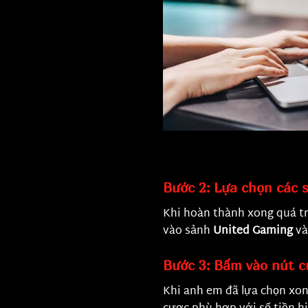
Giao diện nhà 
Bước 2: Lựa chọn các 
Khi hoàn thành xong quá tr
vào sảnh
United Gaming
và
Bước 3: Bấm vào nút c
Khi anh em đã lựa chọn xon