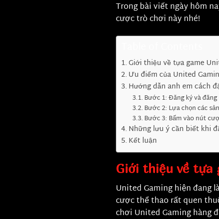
Trong bài viết ngày hôm na
cược trò chơi này nhé!
Table of Contents
Giới thiệu về tựa game Un
Ưu điểm của United Gamin
Hướng dẫn anh em cách đặ
Bước 1: Đăng ký và đăng
Bước 2: Lựa chọn các sả
Bước 3: Bấm vào nút cư
Những lưu ý cần biết khi 
Kết luận
Giới thiệu về tự
United Gaming hiện đang là
cược thể thao rất quen thuộ
chơi United Gaming hàng đầ