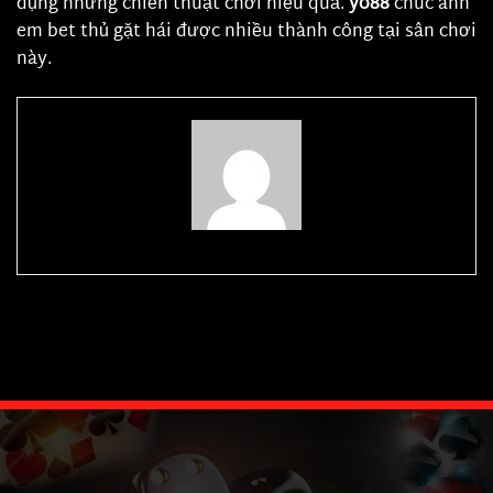
dụng những chiến thuật chơi hiệu quả.
yo88
chúc anh
em bet thủ gặt hái được nhiều thành công tại sân chơi
này.