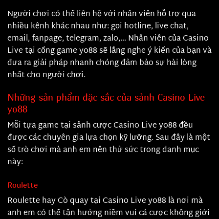
Người chơi có thể liên hệ với nhân viên hỗ trợ qua
nhiều kênh khác nhau như: gọi hotline, live chat,
email, fanpage, telegram, zalo,… Nhân viên của Casino
Live tại cổng game yo88 sẽ lắng nghe ý kiến của bạn và
đưa ra giải pháp nhanh chóng đảm bảo sự hài lòng
nhất cho người chơi.
Những sản phẩm đặc sắc của sảnh Casino Live
yo88
Mỗi tựa game tại sảnh cược Casino Live yo88 đều
được các chuyên gia lựa chọn kỹ lưỡng. Sau đây là một
số trò chơi mà anh em nên thử sức trong danh mục
này:
Roulette
Roulette hay Cò quay tại Casino Live yo88 là nơi mà
anh em có thể tận hưởng niềm vui cá cược không giới