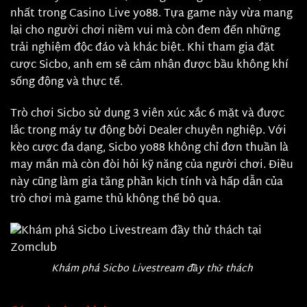
nhất trong Casino Live yo88. Tựa game này vừa mang
lại cho người chơi niềm vui mà còn đem đến những
trải nghiệm độc đáo và khác biệt. Khi tham gia đặt
cược Sicbo, anh em sẽ cảm nhận được bầu không khí
sống động và thực tế.
Trò chơi Sicbo sử dụng 3 viên xúc xắc 6 mặt và được
lắc trong máy tự động bởi Dealer chuyên nghiệp. Với
kèo cược đa dạng, Sicbo yo88 không chỉ đơn thuần là
may mắn mà còn đòi hỏi kỹ năng của người chơi. Điều
này cũng làm gia tăng phần kịch tính và hấp dẫn của
trò chơi mà game thủ không thể bỏ qua.
Khám phá Sicbo Livestream đầy thử thách