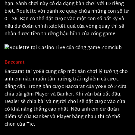
hạn. Sảnh chơi này có đa dạng bàn chơi với ID riêng
biệt. Roulette với bánh xe quay chứa những con số từ
0 – 36. Bạn có thể đặt cược vào một con số bất kỳ và
nếu dự đoán chính xác kết quả của vòng quay thì sẽ
nhận được tiền thưởng hậu hĩnh của cổng game.
Baccarat
Baccarat tại yo88 cung cấp một sân chơi lý tưởng cho
anh em nào muốn tận hưởng trải nghiệm cá cược
đẳng cấp. Trong bàn cược Baccarat của yo88 có 2 cửa
chia bài gồm Player và Banker. Khi ván bài bắt đầu,
Dealer sẽ chia bài và người chơi sẽ đặt cược vào cửa
có khả năng thắng cao nhất. Nếu anh em dự đoán
điểm số của Banker và Player bằng nhau thì có thể
chọn cửa Tie.